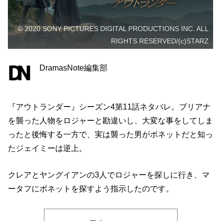
© 2020 SONY PICTURES DIGITAL PRODUCTIONS INC. ALL
RIGHTS RESERVED/(c)STARZ
DramasNote編集部
『アウトランダー』シーズン4第11話ネタバレ。ブリアナ
を襲った人物をロジャーと勘違いし、大変な事をしてしま
ったと後悔する一方で、実は襲った男がボネットだと知っ
たジェイミーは逆上。
クレアとヤングイアンの3人でロジャーを探しに行き、マ
ータフにボネットを探すよう指示したのです。