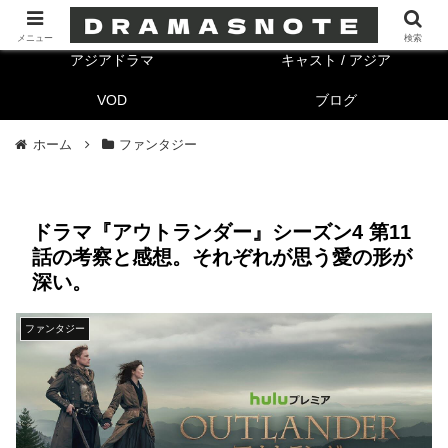
海外ドラマ
キャスト/海外
メニュー
検索
アジアドラマ
キャスト / アジア
VOD
ブログ
ホーム
ファンタジー
ドラマ『アウトランダー』シーズン4 第11
話の考察と感想。それぞれが思う愛の形が
深い。
ファンタジー