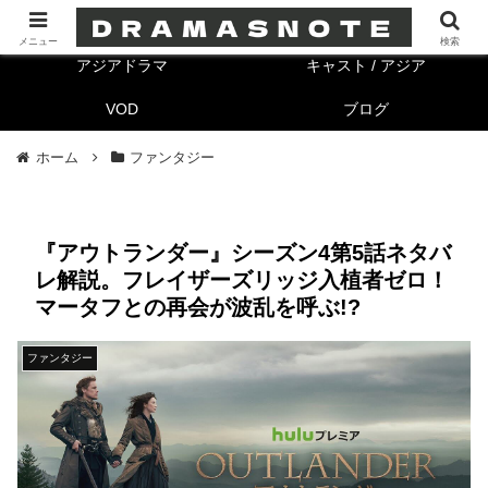
海外ドラマ
キャスト/海外
メニュー
検索
アジアドラマ
キャスト / アジア
VOD
ブログ
ホーム
ファンタジー
『アウトランダー』シーズン4第5話ネタバ
レ解説。フレイザーズリッジ入植者ゼロ！
マータフとの再会が波乱を呼ぶ!?
ファンタジー