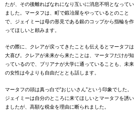
たが、その後離ればなれになり互いに消息不明となってい
ました。マータフは、町で鍛冶屋をやっているとのこと
で、ジェイミーは母の形見である銀のコップから指輪を作
ってほしいと頼みます。
その際に、クレアが戻ってきたことも伝えるとマータフは
大喜び。クレアが未来から来たことは、マータフだけが知
っているので、ブリアナが大学に通っていることも、未来
の女性は今よりも自由だととも話します。
マータフの頭は真っ白で”おじいさん”という印象でした。
ジェイミーは自分のところに来てほしいとマータフを誘い
ましたが、高額な税金を理由に断られました。
ジェイミーの頼みでも聞けないということは、税金徴収が
よほど苦しいということでしょうね。それどころか、マー