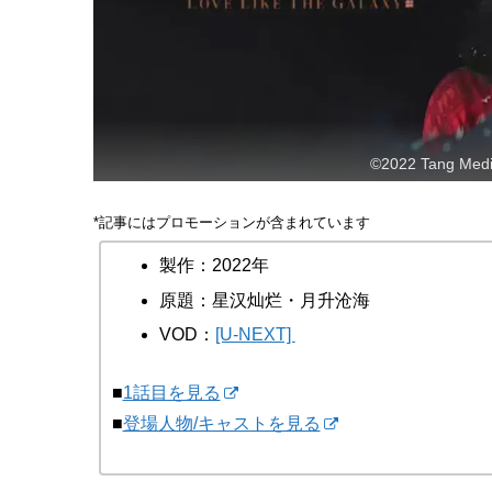
©2022 Tang Media
*記事にはプロモーションが含まれています
製作：2022年
原題：星汉灿烂・月升沧海
VOD：
[U-NEXT]
■
1話目を見る
■
登場人物/キャストを見る