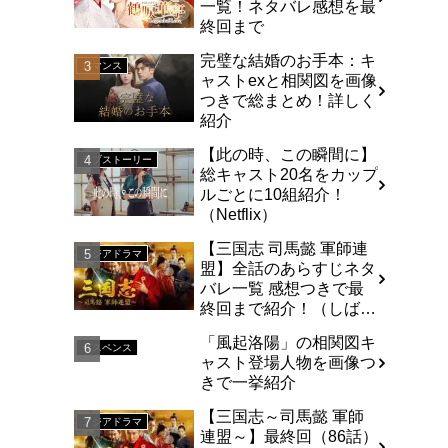
一覧！ネタバレ感想を最
終回まで
完璧な結婚のお手本：キ
ロマンス
ャストexと相関図を画像
つきで総まとめ！詳しく
紹介
【此の時、この瞬間に】
ラブストーリー
総キャスト20名をカップ
ルごとに10組紹介！
（Netflix）
【三国志 司馬懿 軍師連
アジアドラマ
盟】全話のあらすじネタ
バレ一覧 感想つきで最
終回まで紹介！（しば
い）
「風起洛陽」の相関図キ
サスペンス
ャスト登場人物を画像つ
きで一挙紹介
【三国志～司馬懿 軍師
アジアドラマ
連盟～】最終回（86話）