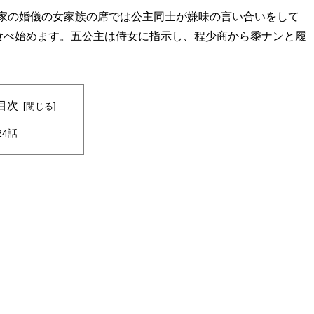
何両家の婚儀の女家族の席では公主同士が嫌味の言い合いをして
食べ始めます。五公主は侍女に指示し、程少商から黍ナンと履
目次
24話