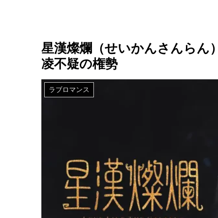
星漢燦爛（せいかんさんらん）
凌不疑の権勢
ラブロマンス