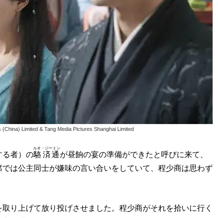
na) Limited & Tang Media Pictures Shanghai Limited
ルオ・ジートン
する者）の
駱済通
が昼餉の宴の準備ができたと呼びに来て、
席では公主同士が嫌味の言い合いをしていて、程少商は思わず
を取り上げて放り投げさせました。程少商がそれを拾いに行く