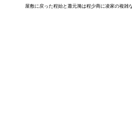
屋敷に戻った程始と蕭元漪は程少商に凌家の複雑