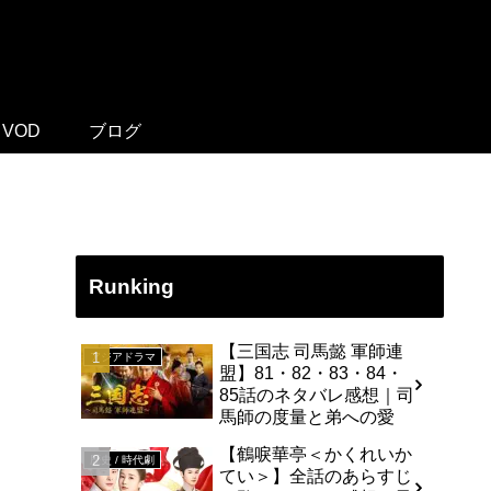
VOD
ブログ
Runking
【三国志 司馬懿 軍師連
アジアドラマ
盟】81・82・83・84・
85話のネタバレ感想｜司
馬師の度量と弟への愛
【鶴唳華亭＜かくれいか
歴史 / 時代劇
てい＞】全話のあらすじ