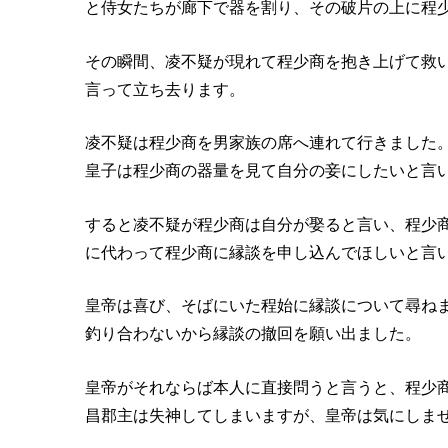
と侍女たちが廊下で器を割り、その破片の上に程
その瞬間、凌不疑が現れて程少商を抱き上げて救
言って立ち去ります。
凌不疑は程少商を男家族の席へ連れて行きました
皇子は程少商の器量を見て自分の妾にしたいと言
すると凌不疑が程少商は自分が娶ると言い、程少
に代わって程少商に縁談を申し込んでほしいと言
皇帝は喜び、そばにいた程始に縁談について尋ね
釣り合わないから縁談の撤回を願い出ました。
皇帝がそれならば本人に直接問うと言うと、程少
昌郡主は失神してしまいますが、皇帝は気にしま