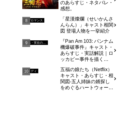
のあらすじ・ネタバレ・
感想。
「星漢燦爛（せいかんさ
ラブロマンス
んらん）」キャスト相関
図 登場人物を一挙紹介
『Pan Am 103: パンナム
実話・実在の人物を基にした
機爆破事件』キャスト・
あらすじ・実話解説｜ロ
ッカビー事件を描く
Netflixドラマ
五福の娘たち（Netflix）
コメディ
キャスト・あらすじ・相
関図-五人姉妹の婿探し
をめぐるハートウォーミ
ングな庶民派コメディ