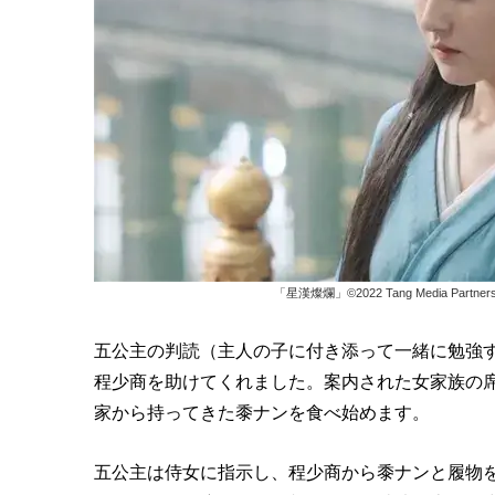
「星漢燦爛」©2022 Tang Media Partners (Chi
五公主の判読（主人の子に付き添って一緒に勉強
程少商を助けてくれました。案内された女家族の
家から持ってきた黍ナンを食べ始めます。
五公主は侍女に指示し、程少商から黍ナンと履物