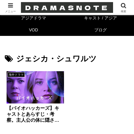
海外ドラマ
キャスト/海外
メニュー
検索
アジアドラマ
キャスト / アジア
VOD
ブログ
ジェシカ・シュワルツ
海外ドラマ
【バイオハッカーズ】キ
ャストとあらすじ・考
察。主人公の体に隠され
た秘密、その理由。