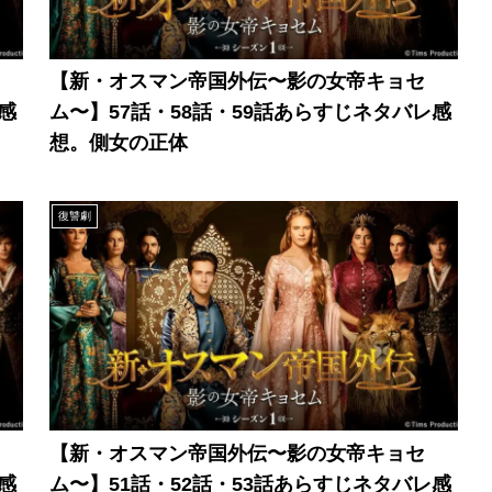
【新・オスマン帝国外伝〜影の女帝キョセ
感
ム〜】57話・58話・59話あらすじネタバレ感
想。側女の正体
復讐劇
【新・オスマン帝国外伝〜影の女帝キョセ
感
ム〜】51話・52話・53話あらすじネタバレ感