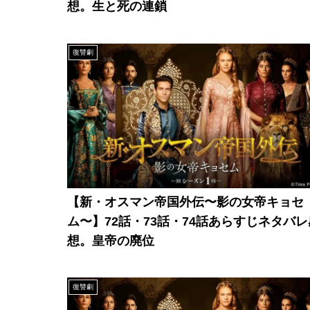
想。生と死の連鎖
復讐劇
【新・オスマン帝国外伝〜影の女帝キョセ
ム〜】72話・73話・74話あらすじネタバレ
想。皇帝の廃位
復讐劇