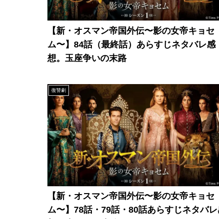
【新・オスマン帝国外伝〜影の女帝キョセ
ム〜】84話（最終話）あらすじネタバレ感
想。玉座争いの末路
復讐劇
【新・オスマン帝国外伝〜影の女帝キョセ
ム〜】78話・79話・80話あらすじネタバレ