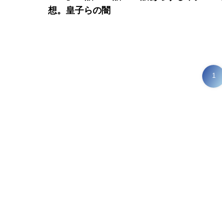
想。皇子らの闇
1