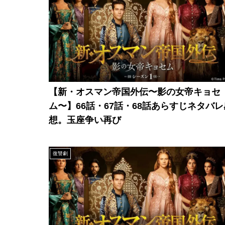
【新・オスマン帝国外伝〜影の女帝キョセ
ム〜】66話・67話・68話あらすじネタバレ
想。玉座争い再び
復讐劇