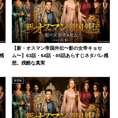
【新・オスマン帝国外伝〜影の女帝キョセ
感
ム〜】63話・64話・65話あらすじネタバレ感
想。残酷な真実
復讐劇