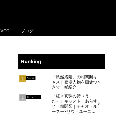
VOD
ブログ
Runking
「風起洛陽」の相関図キ
サスペンス
ャスト登場人物を画像つ
きで一挙紹介
「紅き真珠の詩（う
キャスト / アジア
た）」キャスト・あらす
じ・相関図｜チャオ・ル
ースー×リウ・ユーニン