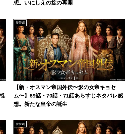
想。いにしえの掟の再開
復讐劇
【新・オスマン帝国外伝〜影の女帝キョセ
感
ム〜】69話・70話・71話あらすじネタバレ感
想。新たな皇帝の誕生
復讐劇