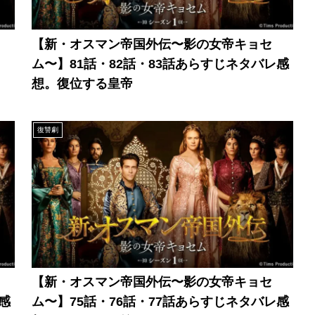
【新・オスマン帝国外伝〜影の女帝キョセ
ム〜】81話・82話・83話あらすじネタバレ感
想。復位する皇帝
復讐劇
【新・オスマン帝国外伝〜影の女帝キョセ
感
ム〜】75話・76話・77話あらすじネタバレ感