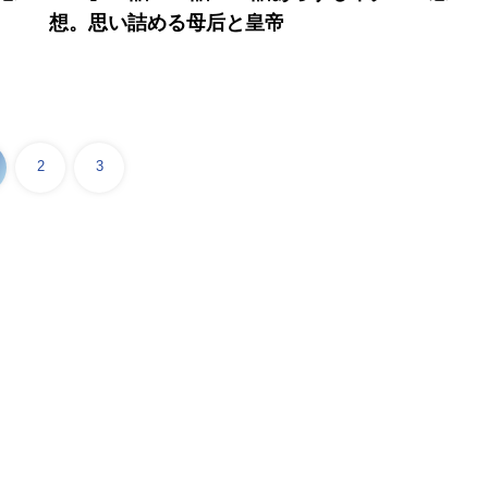
想。思い詰める母后と皇帝
2
3