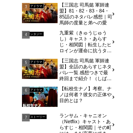
再共演で話題の大型時代
【三国志 司馬懿 軍師連
劇上陸！
アジアドラマ
盟】81・82・83・84・
85話のネタバレ感想｜司
馬師の度量と弟への愛
九重紫（きゅうじゅう
ファンタジー
し）キャスト・あらす
じ・相関図｜転生したヒ
ロインが運命に抗うタイ
ムリープ・ラブストーリ
【三国志 司馬懿 軍師連
ー
アジアドラマ
盟】全話のあらすじネタ
バレ一覧 感想つきで最
終回まで紹介！（しば
い）
【転校生ナノ】考察。ナ
アジアドラマ
ノは何者？彼女の正体や
目的とは？
ランサム・キャニオン
ラブストーリー
（Netflix）キャスト・あ
らすじ・相関図｜その町