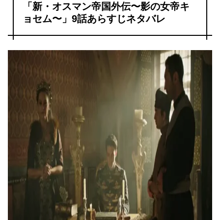
「新・オスマン帝国外伝〜影の女帝キ
ョセム〜」9話あらすじネタバレ