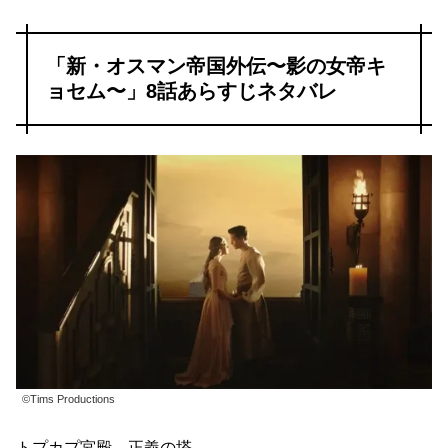
「新・オスマン帝国外伝〜影の女帝キ
ョセム〜」8話あらすじネタバレ
©Tims Productions
トプカプ宮殿、正義の塔。