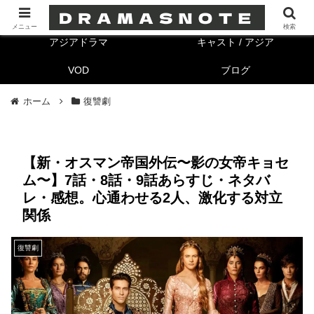
海外ドラマ
キャスト/海外
メニュー
検索
アジアドラマ
キャスト / アジア
VOD
ブログ
ホーム
復讐劇
【新・オスマン帝国外伝〜影の女帝キョセ
ム〜】7話・8話・9話あらすじ・ネタバ
レ・感想。心通わせる2人、激化する対立
関係
復讐劇