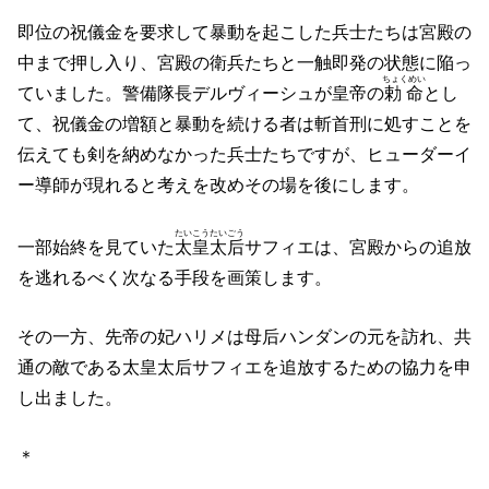
即位の祝儀金を要求して暴動を起こした兵士たちは宮殿の
中まで押し入り、宮殿の衛兵たちと一触即発の状態に陥っ
ちょくめい
ていました。警備隊長デルヴィーシュが皇帝の
勅命
とし
て、祝儀金の増額と暴動を続ける者は斬首刑に処すことを
伝えても剣を納めなかった兵士たちですが、ヒューダーイ
ー導師が現れると考えを改めその場を後にします。
たいこうたいごう
一部始終を見ていた
太皇太后
サフィエは、宮殿からの追放
を逃れるべく次なる手段を画策します。
その一方、先帝の妃ハリメは母后ハンダンの元を訪れ、共
通の敵である太皇太后サフィエを追放するための協力を申
し出ました。
＊