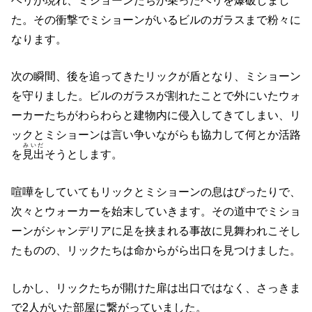
ヘリが現れ、ミショーンたちが乗ったヘリを爆破しまし
た。その衝撃でミショーンがいるビルのガラスまで粉々に
なります。
次の瞬間、後を追ってきたリックが盾となり、ミショーン
を守りました。ビルのガラスが割れたことで外にいたウォ
ーカーたちがわらわらと建物内に侵入してきてしまい、リ
ックとミショーンは言い争いながらも協力して何とか活路
みいだ
を
見出
そうとします。
喧嘩をしていてもリックとミショーンの息はぴったりで、
次々とウォーカーを始末していきます。その道中でミショ
ーンがシャンデリアに足を挟まれる事故に見舞われこそし
たものの、リックたちは命からがら出口を見つけました。
しかし、リックたちが開けた扉は出口ではなく、さっきま
で2人がいた部屋に繋がっていました。