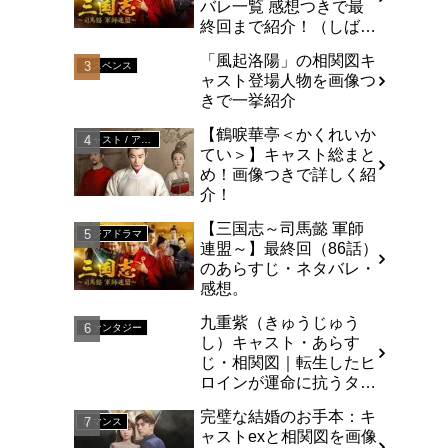
バレ一覧 感想つきで最
終回まで紹介！（しば
い）
「風起洛陽」の相関図キ
サスペンス
ャスト登場人物を画像つ
きで一挙紹介
【鶴唳華亭＜かくれいか
キャスト / アジア
てい＞】キャスト総まと
め！画像つきで詳しく紹
介！
【三国志～司馬懿 軍師
アジアドラマ
連盟～】最終回（86話）
のあらすじ・ネタバレ・
感想。
九重紫（きゅうじゅう
ファンタジー
し）キャスト・あらす
じ・相関図｜転生したヒ
ロインが運命に抗うタイ
ムリープ・ラブストーリ
完璧な結婚のお手本：キ
ー
ロマンス
ャストexと相関図を画像