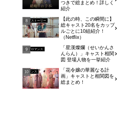
つきで総まとめ！詳しく
紹介
【此の時、この瞬間に】
ラブストーリー
総キャスト20名をカップ
ルごとに10組紹介！
（Netflix）
「星漢燦爛（せいかんさ
ラブロマンス
んらん）」キャスト相関
図 登場人物を一挙紹介
「花令嬢の華麗なる計
ロマンス
画」キャストと相関図を
総まとめ！