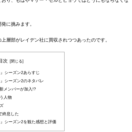
ており、もはやマザー・セルとヒョウではどうにもならなくな
開発に挑みます。
の上層部がレイデン社に買収されつつあったのです。
目次
O』シーズン2あらすじ
O』シーズン2のネタバレ
新メンバーが加入!?
う人物
ズ
で終息した
O』シーズン2を観た感想と評価