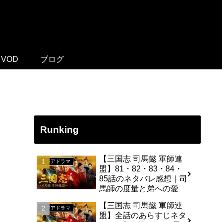
VOD
ブログ
Runking
【三国志 司馬懿 軍師連
アジアドラマ
盟】81・82・83・84・
85話のネタバレ感想｜司
馬師の度量と弟への愛
【三国志 司馬懿 軍師連
アジアドラマ
盟】全話のあらすじネタ