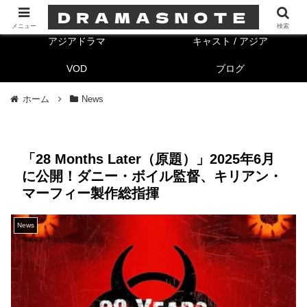
海外ドラマ
キャスト/海外
メニュー
検索
アジアドラマ
キャスト / アジア
VOD
ブログ
ホーム
News
「28 Months Later（原題）」2025年6月
に公開！ダニー・ボイル監督、キリアン・
マーフィー製作総指揮
News