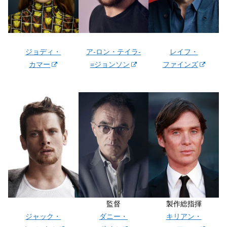
ジョディ・
ア-ロン・テイラ-
レイフ・
カマー
=ジョンソン
ファインズ
監督
製作総指揮
ジャック・
ダニー・
キリアン・