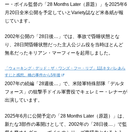
ー・ボイル監督の「28 Months Later（原題）」を2025年6
月20日全米公開を予定していとVariety誌など米各紙が報
じています。
2002年公開の「28日後…」では、事故で昏睡状態とな
り、28日間昏睡状態だった主人公ジム役を当時ほとんど
無名だったキリアン・マーフィーを起用しました。
「ウォーキング・デッド：ザ・ワンズ・フー・リブ」1話ネタバレあら
すじと感想。橋の事件から5年後
2007年の続編「28週後…」で、米陸軍特殊部隊「デルタ
フォース」の狙撃手ドイル軍曹役でキェレミー・レナーが
出演しています。
2025年6月に公開予定の「28 Months Later（原題）」は、
新たな3部作の幕開けとして、2002年の「28日後…」で監