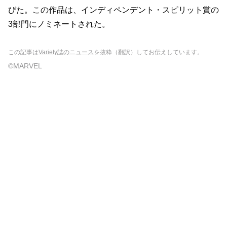
びた。この作品は、インディペンデント・スピリット賞の
3部門にノミネートされた。
この記事は
Variety誌のニュース
を抜粋（翻訳）してお伝えしています。
©MARVEL