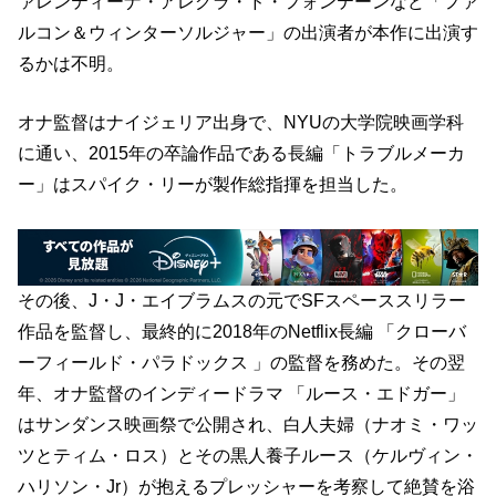
ァレンティーナ・アレグラ・ド・フォンテーンなど「ファ
ルコン＆ウィンターソルジャー」の出演者が本作に出演す
るかは不明。
オナ監督はナイジェリア出身で、NYUの大学院映画学科
に通い、2015年の卒論作品である長編「トラブルメーカ
ー」はスパイク・リーが製作総指揮を担当した。
その後、J・J・エイブラムスの元でSFスペーススリラー
作品を監督し、最終的に2018年のNetflix長編 「クローバ
ーフィールド・パラドックス 」の監督を務めた。その翌
年、オナ監督のインディードラマ 「ルース・エドガー」
はサンダンス映画祭で公開され、白人夫婦（ナオミ・ワッ
ツとティム・ロス）とその黒人養子ルース（ケルヴィン・
ハリソン・Jr）が抱えるプレッシャーを考察して絶賛を浴