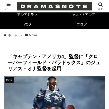
海外ドラマ
キャスト/海外
メニュー
検索
アジアドラマ
キャスト / アジア
VOD
ブログ
ホーム
Movie
「キャプテン・アメリカ4」監督に「クロ
ーバーフィールド・パラドックス」のジュ
リアス・オナ監督を起用
Movie