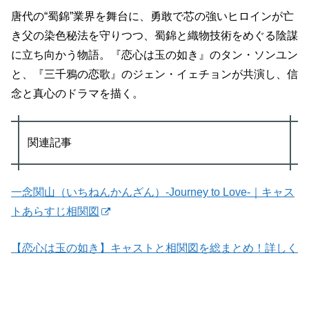
唐代の“蜀錦”業界を舞台に、勇敢で芯の強いヒロインが亡
き父の染色秘法を守りつつ、蜀錦と織物技術をめぐる陰謀
に立ち向かう物語。『恋心は玉の如き』のタン・ソンユン
と、『三千鴉の恋歌』のジェン・イェチョンが共演し、信
念と真心のドラマを描く。
関連記事
一念関山（いちねんかんざん）-Journey to Love-｜キャス
トあらすじ相関図
【恋心は玉の如き】キャストと相関図を総まとめ！詳しく
画像つきで一挙紹介！
「美人骨：前編」キャスト相関図 登場人物を総まとめ！