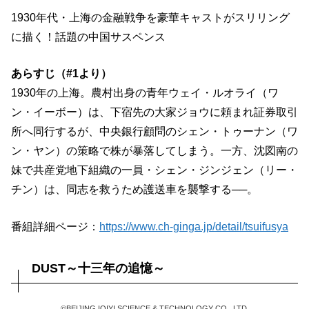
1930年代・上海の金融戦争を豪華キャストがスリリング
に描く！話題の中国サスペンス
あらすじ（#1より）
1930年の上海。農村出身の青年ウェイ・ルオライ（ワ
ン・イーボー）は、下宿先の大家ジョウに頼まれ証券取引
所へ同行するが、中央銀行顧問のシェン・トゥーナン（ワ
ン・ヤン）の策略で株が暴落してしまう。一方、沈図南の
妹で共産党地下組織の一員・シェン・ジンジェン（リー・
チン）は、同志を救うため護送車を襲撃する──。
番組詳細ページ：
https://www.ch-ginga.jp/detail/tsuifusya
DUST～十三年の追憶～
©BEIJING IQIYI SCIENCE & TECHNOLOGY CO., LTD.