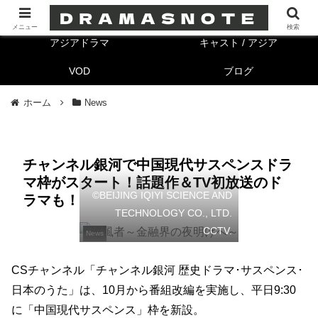
海外ドラマ
キャスト/海外
メニュー
検索
アジアドラマ
キャスト / アジア
VOD
ブログ
ホーム
News
チャンネル銀河で中国現代サスペンスドラ
マ枠がスタート！話題作＆TV初放送のド
©BEIJING IQIYI SCIENCE AND
ラマも！
TECHNOLOGY CO., LTD.
CCTV.
News
CSチャンネル「チャンネル銀河 歴史ドラマ･サスペンス･
日本のうた」は、10月から番組改編を実施し、平日9:30
に「中国現代サスペンス」枠を新設。