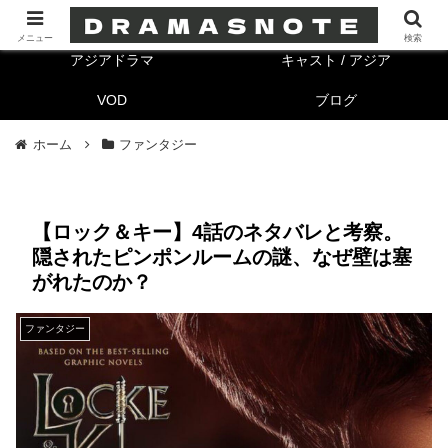
海外ドラマ
キャスト/海外
メニュー
検索
アジアドラマ
キャスト / アジア
VOD
ブログ
ホーム
ファンタジー
【ロック＆キー】4話のネタバレと考察。
隠されたピンポンルームの謎、なぜ壁は塞
がれたのか？
ファンタジー