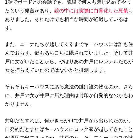
1話でボードとの会話でも、鏡鍵で何人も閉じ込めてやっ
たという発言があり、
鏡の中には実際に白骨化した死骸
も
ありました。それだけでも相当な時間が経過しているは
ず。
また、ニーナたちが越してくるまでキーハウスには誰も住
んでおらず、鍵もあちこちに隠されていました。そして井
戸に女がいたことから、やはりあの井戸にレンデルたちが
女を捕らえていたのではないかと推測します。
そもそもキーハウスにある魔法の鍵は誰の物なのか。さら
に、井戸の女が井戸に居た理由は封印か自発的なのかもわ
かりません。
封印だとすれば、何がきっかけで井戸から出られたのか、
自発的だとすればキーハウスにロック家が越してきたこと
が原因で出てきたのか。井戸の女、そしてキーハウスの謎