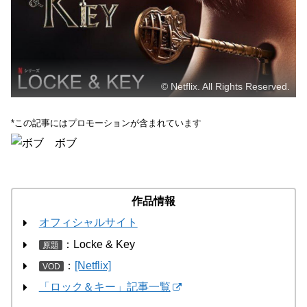
© Netflix. All Rights Reserved.
*この記事にはプロモーションが含まれています
ボブ
作品情報
オフィシャルサイト
：Locke & Key
原題
：
[Netflix]
VOD
「ロック＆キー」記事一覧