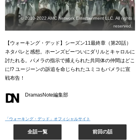
© 2010-2022 AMC Network Entertainment LLC. All rights
reserved.
【ウォーキング・デッド】シーズン11最終章（第20話）
ネタバレと感想。ホーンズビーついにダリルとキャロルに
討たれる。パメラの指示で捕えられた共同体の仲間はどこ
に!? ユージーンの訴追を命じられたユミコもパメラに宣
戦布告！
DramasNote編集部
「ウォーキング・デッド」オフィシャルサイト
全話一覧
前回の話