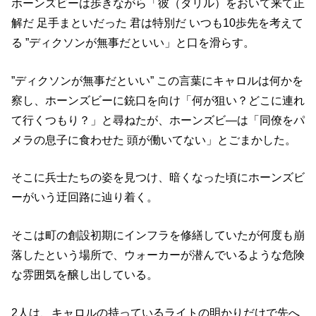
ホーンズビーは歩きながら「彼（ダリル）をおいて来て正
解だ 足手まといだった 君は特別だ いつも10歩先を考えて
る ”ディクソンが無事だといい」と口を滑らす。
”ディクソンが無事だといい” この言葉にキャロルは何かを
察し、ホーンズビーに銃口を向け「何が狙い？どこに連れ
て行くつもり？」と尋ねたが、ホーンズビ―は「同僚をパ
メラの息子に食わせた 頭が働いてない」とごまかした。
そこに兵士たちの姿を見つけ、暗くなった頃にホーンズビ
ーがいう迂回路に辿り着く。
そこは町の創設初期にインフラを修繕していたが何度も崩
落したという場所で、ウォーカーが潜んでいるような危険
な雰囲気を醸し出している。
2人は、キャロルの持っているライトの明かりだけで先へ