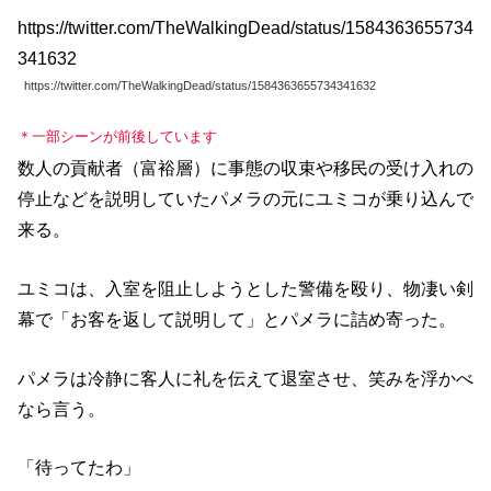
https://twitter.com/TheWalkingDead/status/1584363655734
341632
https://twitter.com/TheWalkingDead/status/1584363655734341632
＊
一部シーンが前後しています
数人の貢献者（富裕層）に事態の収束や移民の受け入れの
停止などを説明していたパメラの元にユミコが乗り込んで
来る。
ユミコは、入室を阻止しようとした警備を殴り、物凄い剣
幕で「お客を返して説明して」とパメラに詰め寄った。
パメラは冷静に客人に礼を伝えて退室させ、笑みを浮かべ
なら言う。
「待ってたわ」