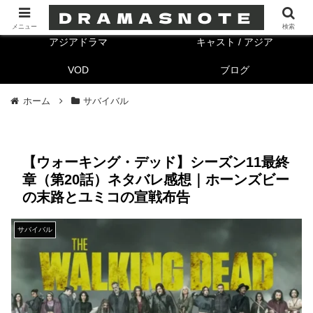
海外ドラマ
キャスト/海外
メニュー
検索
アジアドラマ
キャスト / アジア
VOD
ブログ
ホーム
サバイバル
【ウォーキング・デッド】シーズン11最終
章（第20話）ネタバレ感想｜ホーンズビー
の末路とユミコの宣戦布告
サバイバル