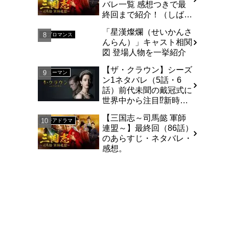
バレ一覧 感想つきで最
終回まで紹介！（しば
い）
「星漢燦爛（せいかんさ
ラブロマンス
んらん）」キャスト相関
図 登場人物を一挙紹介
【ザ・クラウン】シーズ
ヒューマン
ン1ネタバレ（5話・6
話）前代未聞の戴冠式に
世界中から注目⁉︎新時代
のシンボルの誕生！
【三国志～司馬懿 軍師
アジアドラマ
連盟～】最終回（86話）
のあらすじ・ネタバレ・
感想。