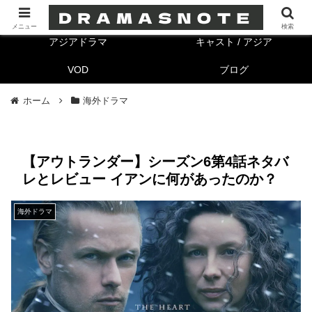
海外ドラマ
キャスト/海外
メニュー
検索
アジアドラマ
キャスト / アジア
VOD
ブログ
ホーム
海外ドラマ
【アウトランダー】シーズン6第4話ネタバ
レとレビュー イアンに何があったのか？
海外ドラマ