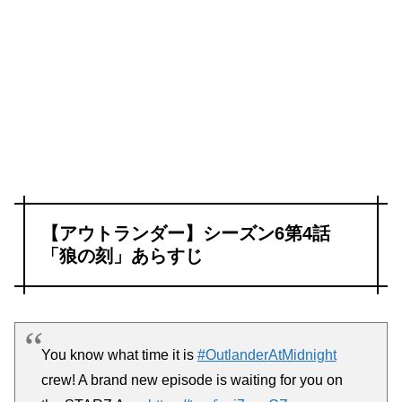
【アウトランダー】シーズン6第4話
「狼の刻」あらすじ
You know what time it is
#OutlanderAtMidnight
crew! A brand new episode is waiting for you on
the STARZ App.
https://t.co/izxi7qygCZ