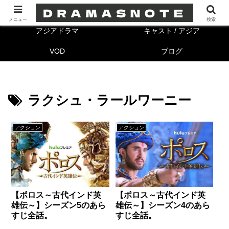
海外ドラマ
キャスト/海外
メニュー
検索
アジアドラマ
キャスト / アジア
VOD
ブログ
ラクシュ・ラールワーニー
アクション
アクション
【ポロス～古代インド英
【ポロス～古代インド英
雄伝～】シーズン5のあら
雄伝～】シーズン4のあら
すじ全話。
すじ全話。