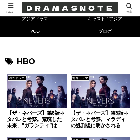
海外ドラマ
キャスト/海外
メニュー
検索
アジアドラマ
キャスト / アジア
VOD
ブログ
HBO
海外ドラマ
海外ドラマ
【ザ・ネバーズ】第6話ネ
【ザ・ネバーズ】第5話ネ
タバレと考察。荒廃した
タバレと考察。マラディ
未来、”ガランティ”は人
の処刑後に明かされる驚
類の救世主か？
きの新事実!?