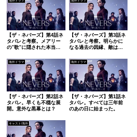
海外ドラマ
海外ドラマ
【ザ・ネバーズ】第4話ネ
【ザ・ネバーズ】第3話ネ
タバレと考察。メアリー
タバレと考察。明らかに
の”歌”に隠された本当の
なる過去の因縁、敵は一
意味とは？
体だれなのか？
海外ドラマ
海外ドラマ
【ザ・ネバーズ】第2話ネ
【ザ・ネバーズ】第1話ネ
タバレ。早くも不穏な展
タバレ。すべては三年前
開。意外な黒幕とは？
のあの日に始まった。
キャスト/海外