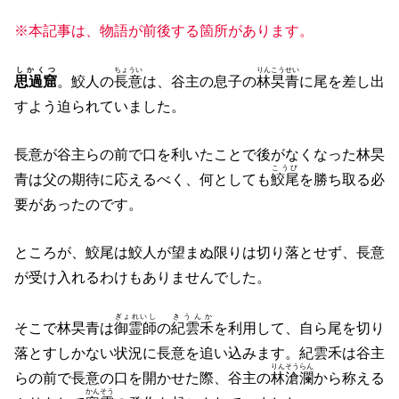
※本記事は、物語が前後する箇所があります。
しかくつ
ちょうい
りんこうせい
思過窟
。鮫人の
長意
は、谷主の息子の
林旲青
に尾を差し出
すよう迫られていました。
長意が谷主らの前で口を利いたことで後がなくなった林旲
こうび
青は父の期待に応えるべく、何としても
鮫尾
を勝ち取る必
要があったのです。
ところが、鮫尾は鮫人が望まぬ限りは切り落とせず、長意
が受け入れるわけもありませんでした。
ぎょれいし
きうんか
そこで林旲青は
御霊師
の
紀雲禾
を利用して、自ら尾を切り
落とすしかない状況に長意を追い込みます。紀雲禾は谷主
りんそうらん
らの前で長意の口を開かせた際、谷主の
林滄瀾
から称える
かんそう