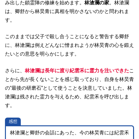
み出した
鎖霊
陣の修練を始めます。
林滄瀾の家
。林滄瀾
は、卿舒から林旲青に真相を明かさないのかと問われま
す。
このままでは父子で殺し合うことになると警告する卿舒
に、林滄瀾は例えどんなに憎まれようが林旲青の心を鍛え
たいとの意思を明らかにします。
さらに、
林滄瀾は長年に渡り紀雲禾に霊力を注いできた
こ
とから先が長くないことを感じ取っており、自身を林旲青
の”最後の研磨石”として使うことを決意していました。林
滄瀾は残された霊力を与えるため、紀雲禾を呼び出しま
す。
感想
林滄瀾と卿舒の会話にあった、今の林旲青には紀雲禾