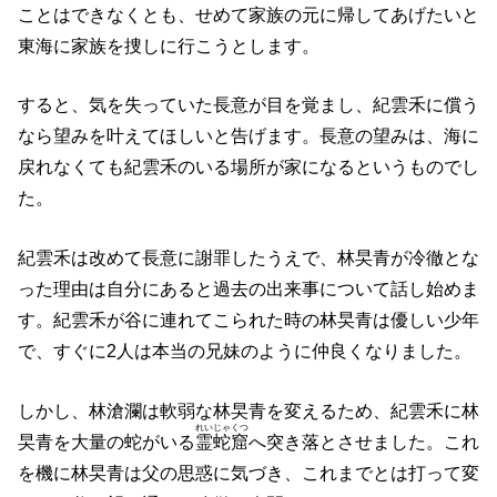
ことはできなくとも、せめて家族の元に帰してあげたいと
東海に家族を捜しに行こうとします。
すると、気を失っていた長意が目を覚まし、紀雲禾に償う
なら望みを叶えてほしいと告げます。長意の望みは、海に
戻れなくても紀雲禾のいる場所が家になるというものでし
た。
紀雲禾は改めて長意に謝罪したうえで、林旲青が冷徹とな
った理由は自分にあると過去の出来事について話し始めま
す。紀雲禾が谷に連れてこられた時の林旲青は優しい少年
で、すぐに2人は本当の兄妹のように仲良くなりました。
しかし、林滄瀾は軟弱な林旲青を変えるため、紀雲禾に林
れいじゃくつ
旲青を大量の蛇がいる
霊蛇窟
へ突き落とさせました。これ
を機に林旲青は父の思惑に気づき、これまでとは打って変