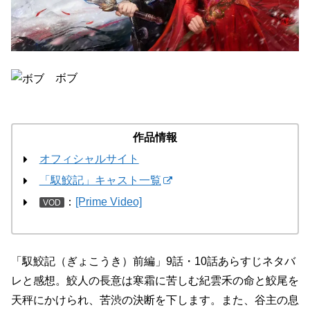
ボブ
作品情報
オフィシャルサイト
「馭鮫記」キャスト一覧
：
[Prime Video]
VOD
「馭鮫記（ぎょこうき）前編」9話・10話あらすじネタバ
レと感想。鮫人の長意は寒霜に苦しむ紀雲禾の命と鮫尾を
天秤にかけられ、苦渋の決断を下します。また、谷主の息