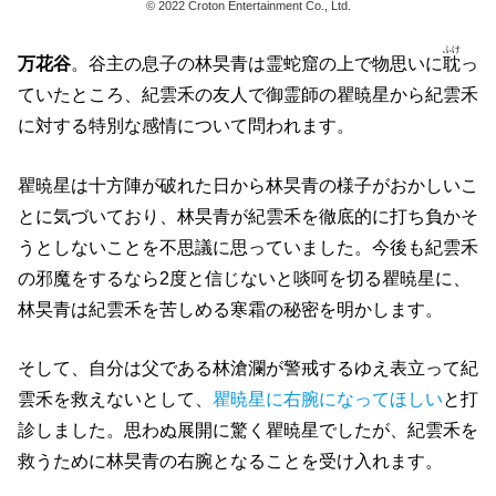
© 2022 Croton Entertainment Co., Ltd.
ふけ
万花谷
。谷主の息子の林旲青は霊蛇窟の上で物思いに
耽
っ
ていたところ、紀雲禾の友人で御霊師の瞿暁星から紀雲禾
に対する特別な感情について問われます。
瞿暁星は十方陣が破れた日から林旲青の様子がおかしいこ
とに気づいており、林旲青が紀雲禾を徹底的に打ち負かそ
うとしないことを不思議に思っていました。今後も紀雲禾
の邪魔をするなら2度と信じないと啖呵を切る瞿暁星に、
林旲青は紀雲禾を苦しめる寒霜の秘密を明かします。
そして、自分は父である林滄瀾が警戒するゆえ表立って紀
雲禾を救えないとして、
瞿暁星に右腕になってほしい
と打
診しました。思わぬ展開に驚く瞿暁星でしたが、紀雲禾を
救うために林旲青の右腕となることを受け入れます。