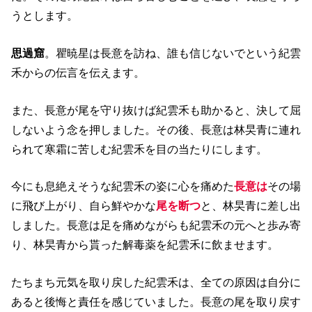
うとします。
思過窟
。瞿暁星は長意を訪ね、誰も信じないでという紀雲
禾からの伝言を伝えます。
また、長意が尾を守り抜けば紀雲禾も助かると、決して屈
しないよう念を押しました。その後、長意は林旲青に連れ
られて寒霜に苦しむ紀雲禾を目の当たりにします。
今にも息絶えそうな紀雲禾の姿に心を痛めた
長意は
その場
に飛び上がり、自ら鮮やかな
尾を断つ
と、林旲青に差し出
しました。長意は足を痛めながらも紀雲禾の元へと歩み寄
り、林旲青から貰った解毒薬を紀雲禾に飲ませます。
たちまち元気を取り戻した紀雲禾は、全ての原因は自分に
あると後悔と責任を感じていました。長意の尾を取り戻す