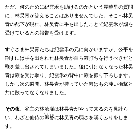
ただ、何のために紀雲禾を助けるのかという瞿暁星の質問
に、林旲青が答えることはありませんでした。そこへ林旲
青の配下が現れ、林旲青に手を出したことで紀雲禾が罰を
受けているとの報告を受けます。
すぐさま林旲青たちは紀雲禾の元に向かいますが、公平を
期すには手を出された林旲青が自ら鞭打ちを行うべきだと
鞭を差し出されてしまいました。後に引けなくなった林旲
青は鞭を受け取り、紀雲禾の背中に鞭を振り下ろします。
しかし次の瞬間、林旲青が持っていた鞭はもの凄い衝撃と
共に散ってなくなりました。
その夜
。谷主の林滄瀾は林旲青がやって来るのを見計ら
けいしょ
い、わざと仙侍の
卿舒
に林旲青の弱さを嘆くふりをしま
す。