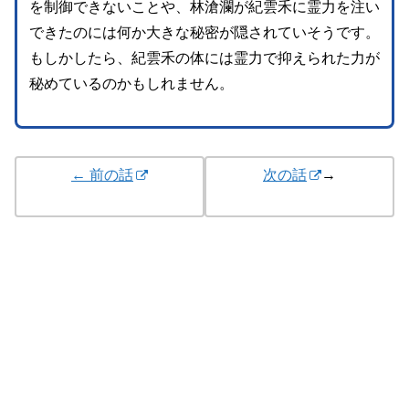
を制御できないことや、林滄瀾が紀雲禾に霊力を注い
できたのには何か大きな秘密が隠されていそうです。
もしかしたら、紀雲禾の体には霊力で抑えられた力が
秘めているのかもしれません。
← 前の話
次の話
→
「馭鮫記：前編」あらすじ全話一覧
© 2022 Croton Entertainment Co., Ltd.
本ページの情報は2023年12月のものです。最新の情報は公式ページま