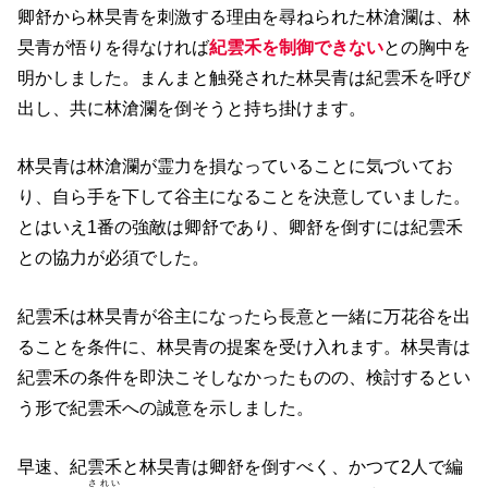
卿舒から林旲青を刺激する理由を尋ねられた林滄瀾は、林
旲青が悟りを得なければ
紀雲禾を制御できない
との胸中を
明かしました。まんまと触発された林旲青は紀雲禾を呼び
出し、共に林滄瀾を倒そうと持ち掛けます。
林旲青は林滄瀾が霊力を損なっていることに気づいてお
り、自ら手を下して谷主になることを決意していました。
とはいえ1番の強敵は卿舒であり、卿舒を倒すには紀雲禾
との協力が必須でした。
紀雲禾は林旲青が谷主になったら長意と一緒に万花谷を出
ることを条件に、林旲青の提案を受け入れます。林旲青は
紀雲禾の条件を即決こそしなかったものの、検討するとい
う形で紀雲禾への誠意を示しました。
早速、紀雲禾と林旲青は卿舒を倒すべく、かつて2人で編
されい