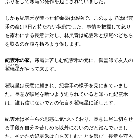
ふりをして
寒霜
の発作を起こされていました。
しかも紀雲禾が奪った解毒薬は偽物で、このままでは紀雲
禾の命は3日と持たない状態でした。事情を把握して怒り
を露わにする長意に対し、林旲青は紀雲禾と鮫尾のどちら
を取るのか腹を括るよう促します。
紀雲禾の家
。寒霜に苦しむ紀雲禾の元に、御霊師で友人の
くぎょうせい
瞿暁星
がやって来ます。
瞿暁星は長意に頼まれ、紀雲禾の様子を見にきていまし
た。長意が鮫尾を断つよう迫られていると知った紀雲禾
は、誰も信じないでとの伝言を瞿暁星に託します。
紀雲禾は谷主らの思惑に気づいており、長意に尾に切らせ
る手段が自分を苦しめる以外にないのだと踏んでいまし
た。そのため紀雲禾は自ら苦しむことを選び、長意を守ろ