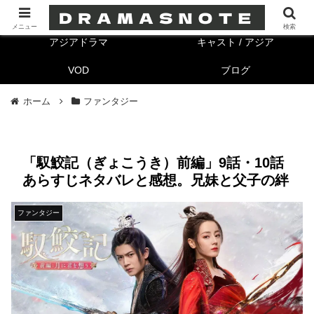
海外ドラマ
キャスト/海外
メニュー
検索
アジアドラマ
キャスト / アジア
VOD
ブログ
ホーム
ファンタジー
「馭鮫記（ぎょこうき）前編」9話・10話
あらすじネタバレと感想。兄妹と父子の絆
ファンタジー