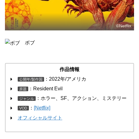
©Netflix
ボブ
作品情報
：2022年/アメリカ
公開年/製作国
：Resident Evil
原題
：ホラー、SF、アクション、ミステリー
ジャンル
：
[Netflix]
VOD
オフィシャルサイト