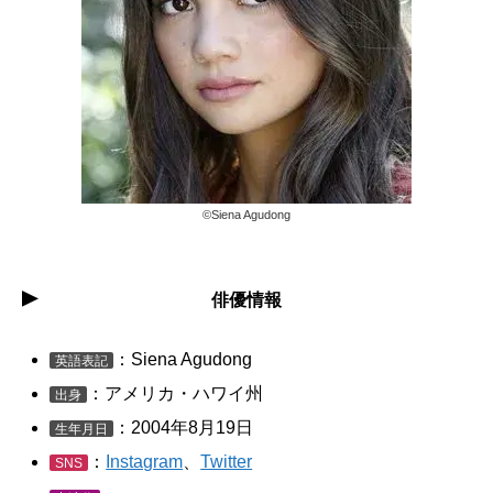
©︎Siena Agudong
俳優情報
：Siena Agudong
英語表記
：アメリカ・ハワイ州
出身
：2004年8月19日
生年月日
：
Instagram
、
Twitter
SNS