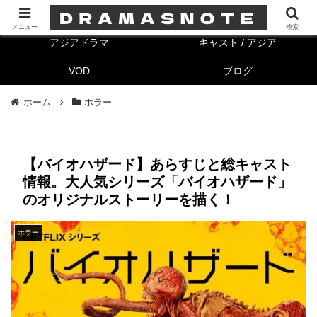
海外ドラマ
キャスト/海外
メニュー
検索
アジアドラマ
キャスト / アジア
VOD
ブログ
ホーム
ホラー
【バイオハザード】あらすじと総キャスト
情報。大人気シリーズ「バイオハザード」
のオリジナルストーリーを描く！
ホラー