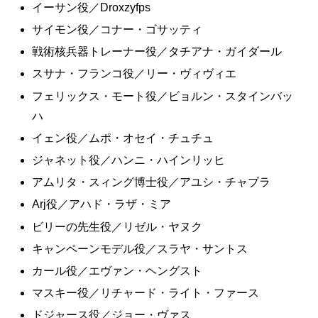
イーサン役／Droxzyfps
サイモン役／コナー・ゴサッティ
戦術核兵器トレーナー役／タチアナ・ガイダール
スサナ・フランコ役／リー・ヴィヴィエ
フェリックス・モート役／ビョルン・スタインバッ
ハ
イェン役／ムポ・オセイ・チュチュ
ジャネット役／ハンニ・ハインリッヒ
アムリタ・スィング博士役／アユシ・チャブラ
Arj役／アハド・ラザ・ミア
ビリーの先生役／リゼル・ヤヌク
キャンペーンモデル役／スラヤ・サントス
カール役／エヴァン・ヘングスト
マスキー役／リチャード・ライト・ファース
ドジャース役／ジョー・ヴァス