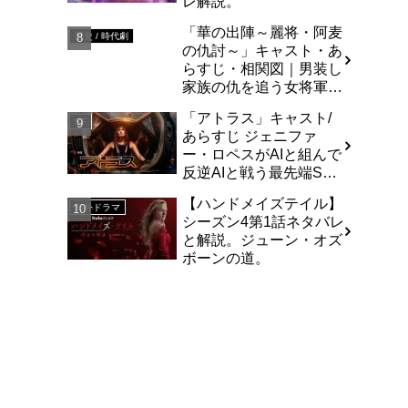
レ解説。
「華の出陣～麗将・阿麦
歴史 / 時代劇
の仇討～」キャスト・あ
らすじ・相関図｜男装し
家族の仇を追う女将軍の
半生を描いた壮大なスケ
「アトラス」キャスト/
ールの時代劇
SF
あらすじ ジェニファ
ー・ロペスがAIと組んで
反逆AIと戦う最先端SF
アクション
【ハンドメイズテイル】
海外ドラマ
シーズン4第1話ネタバレ
と解説。ジューン・オズ
ボーンの道。