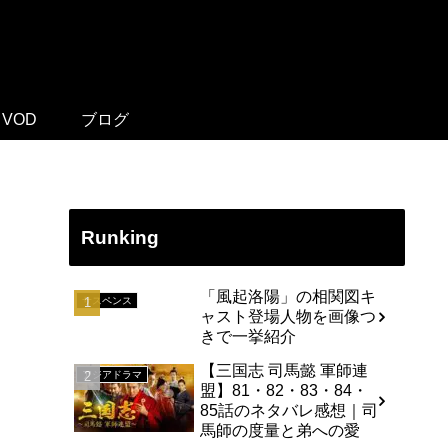
VOD
ブログ
Runking
「風起洛陽」の相関図キ
サスペンス
ャスト登場人物を画像つ
きで一挙紹介
【三国志 司馬懿 軍師連
アジアドラマ
盟】81・82・83・84・
85話のネタバレ感想｜司
馬師の度量と弟への愛