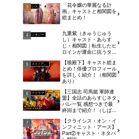
「花令嬢の華麗なる計
ロマンス
画」キャストと相関図を
総まとめ！
九重紫（きゅうじゅう
ファンタジー
し）キャスト・あらす
じ・相関図｜転生したヒ
ロインが運命に抗うタイ
ムリープ・ラブストーリ
【狼殿下】キャスト総ま
ー
キャスト / アジア
とめ！俳優プロフィール
を詳しく紹介！（相関図
あり）
【三国志 司馬懿 軍師連
アジアドラマ
盟】全話のあらすじネタ
バレ一覧 感想つきで最
終回まで紹介！（しば
い）
【クライシス・オン・イ
DC
ンフィニット・アース】
Part②キャスト・ネタバ