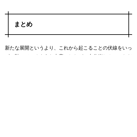
まとめ
新たな展開というより、これから起こることの伏線をいっ
ぱい貼っているような内容でしたが、十分楽しんでいただ
けると思います。
柔らかい印象になったニーガン……ジュディスに向けた笑
顔には、かつてのような残酷な気配がありませんでした。
今後も彼の行動は要チェックですね。
← 前の話
次の話 →