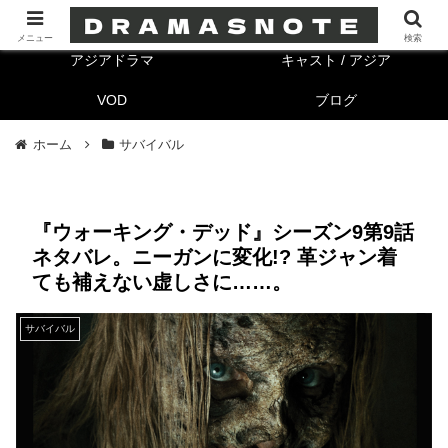
海外ドラマ
キャスト/海外
メニュー
検索
アジアドラマ
キャスト / アジア
VOD
ブログ
ホーム
サバイバル
『ウォーキング・デッド』シーズン9第9話
ネタバレ。ニーガンに変化!? 革ジャン着
ても補えない虚しさに……。
サバイバル