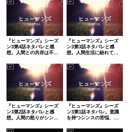
SF
SF
『ヒューマンズ』シーズ
『ヒューマンズ』シーズ
ン3第4話ネタバレと感
ン3第3話ネタバレと感
想。人間との共存は不可
想。人間生活に紛れて生
能!? シンスの死が物語る
きるシンスと厳しい状況
悲惨な状況とは？
と向き合うシンス
SF
SF
『ヒューマンズ』シーズ
『ヒューマンズ』シーズ
ン3第2話ネタバレと感
ン3第1話ネタバレ。意識
想。人間の怒りがシンス
を持つシンスの苦悩、覚
を窮地に追い込む！
醒によるトラブルも深刻
化!?
SF
SF