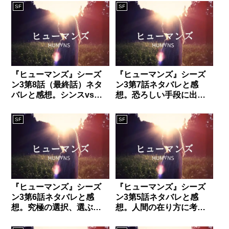
SF
SF
『ヒューマンズ』シーズ
『ヒューマンズ』シーズ
ン3第8話（最終話）ネタ
ン3第7話ネタバレと感
バレと感想。シンスvs人
想。恐ろしい手段に出た
間の直接対決は衝撃的な
人間。そして眠れるシン
結末が待っていた!?
スの正体が判明する！
SF
SF
『ヒューマンズ』シーズ
『ヒューマンズ』シーズ
ン3第6話ネタバレと感
ン3第5話ネタバレと感
想。究極の選択、選ぶ命
想。人間の在り方に考え
は人間か？アンドロイド
させられる！本当に心が
か？
あるのは？