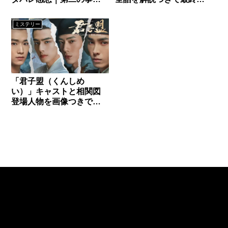
真相・解説
まで紹介
ミステリー
「君子盟（くんしめ
い）」キャストと相関図
登場人物を画像つきで一
挙紹介