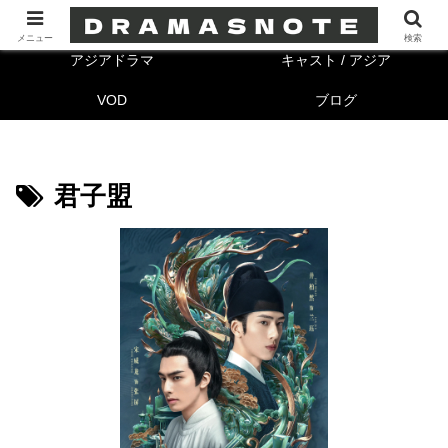
海外ドラマ
キャスト/海外
メニュー
検索
アジアドラマ
キャスト / アジア
VOD
ブログ
君子盟