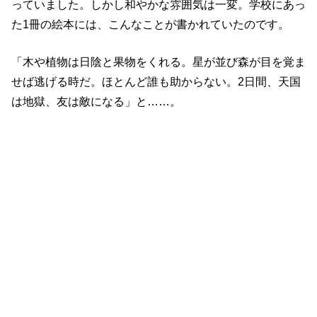
っていました。しかし和やかな雰囲気は一変。学校にあっ
た1冊の絵本には、こんなことが書かれていたのです。
「
木や植物は日陰と果物をくれる。星が並び森が目を覚ま
せば逃げる時だ。ほとんど誰も助からない。2日間、天国
は地獄、友は敵になる
」と……。
その時、ガガーリンが何者かに盗まれ、クラークたちは変
える術を失ってしまいます。さらに、エモリに異変が起き
ていました。
突然、エモリが「あいつは敵だ、殺される」と叫び出し、
持っていたナイフでマーフィーに襲い掛かったのです。す
ぐにマーフィーを助け出しましたが、出血があり処置しな
いと危険な状態。
そこでクラークは、もしかしたら
空気のせい
ではないかと