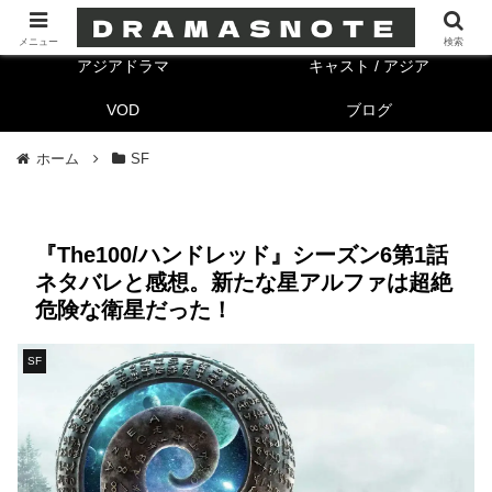
海外ドラマ
キャスト/海外
メニュー
検索
アジアドラマ
キャスト / アジア
VOD
ブログ
ホーム
SF
『The100/ハンドレッド』シーズン6第1話
ネタバレと感想。新たな星アルファは超絶
危険な衛星だった！
SF