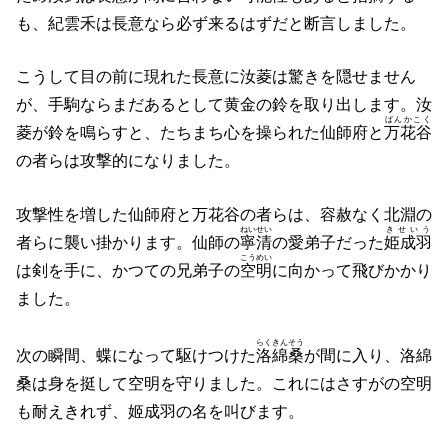
も、紀雲禾は長意なら必ず来るはずだと断言しました。
こうして目の前に現れた長意に汝菱は驚きを隠せません
が、手駒ならまだあるとして黄金の鈴を取り出します。汝
ばんかこく
菱が鈴を鳴らすと、たちまち心を操られた仙師府と
万花谷
の者らは攻撃的になりました。
攻撃性を増した仙師府と万花谷の者らは、容赦なく北淵の
ねいせい
きせいう
者らに襲い掛かります。仙師の
寧清
の愛弟子だった
姫成羽
こうめい
は剣を手に、かつての兄弟子の
空明
に向かって飛びかかり
ました。
らくきんそう
次の瞬間、蝶になって駆けつけた
洛綿桑
が間に入り、洛綿
桑は身を挺して空明を守りました。これにはさすがの空明
も耐えきれず、姬成羽の名を叫びます。