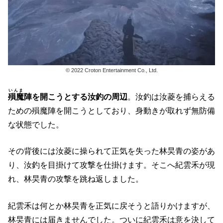
© 2022 Croton Entertainment Co., Ltd.
いんま
殞魔
陣を開こうとする汝釣の周辺
。汝釣は汝菱を捕らえる
ための殞魔陣を開こうとしており、身動きが取れず無防備
な状態でした。
その背後には汝菱に操られて正気を失った林旲青の姿があ
り、汝釣を目掛けて攻撃を仕掛けます。そこへ紀雲禾が現
れ、林旲青の攻撃を跳ね返しました。
紀雲禾は何とか林旲青を正気に戻そうと語りかけますが、
林旲青には届きませんでした。ついに紀雲禾は意を決して