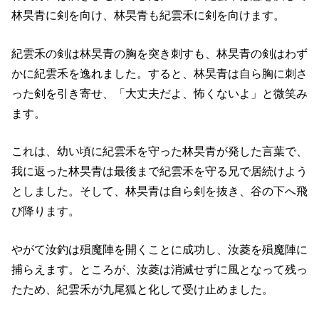
林旲青に剣を向け、林旲青も紀雲禾に剣を向けます。
紀雲禾の剣は林旲青の胸を突き刺すも、林旲青の剣はわず
かに紀雲禾を逸れました。すると、林旲青は自ら胸に刺さ
った剣を引き寄せ、「大丈夫だよ、怖くないよ」と微笑み
ます。
これは、幼い頃に紀雲禾を守った林旲青が発した言葉で、
我に返った林旲青は最後まで紀雲禾を守る兄で居続けよう
としました。そして、林旲青は自ら剣を抜き、谷の下へ飛
び降ります。
やがて汝釣は殞魔陣を開くことに成功し、汝菱を殞魔陣に
捕らえます。ところが、汝菱は消滅せずに風となって残っ
たため、紀雲禾が九尾狐と化して受け止めました。