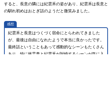
すると、長意の隣には紀雲禾の姿があり、紀雲禾は長意と
の馴れ初めはおとぎ話のようだと微笑みました。
感想
紀雲禾と長意はつくづく宿命にとらわれてきました
が、最後は自由になれたようで本当に良かったです。
最終話ということもあって感動的なシーンもたくさん
あり、特に林旲青と紀雲禾が対峙するシーンが気に入
りました。最後の最後で我に返り兄としての顔を覗か
せた林旲青はとてもカッコよく、林旲青という人柄を
よく表していたと思います。様々なファンタジー要素
を組み込みながらも渋滞することもなく、上手くまと
められていて見やすい作品でした。