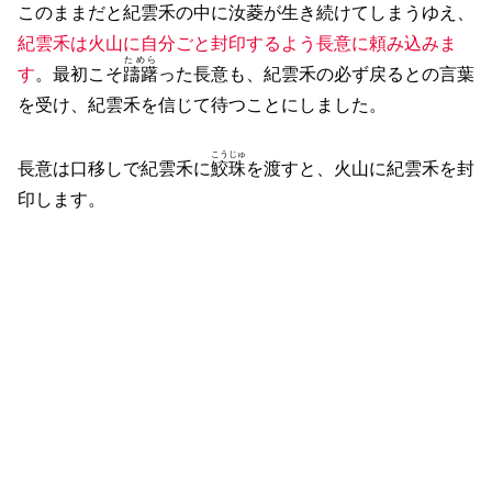
このままだと紀雲禾の中に汝菱が生き続けてしまうゆえ、
紀雲禾は火山に自分ごと封印するよう長意に頼み込みま
ためら
す
。最初こそ
躊躇
った長意も、紀雲禾の必ず戻るとの言葉
を受け、紀雲禾を信じて待つことにしました。
こうじゅ
長意は口移しで紀雲禾に
鮫珠
を渡すと、火山に紀雲禾を封
印します。