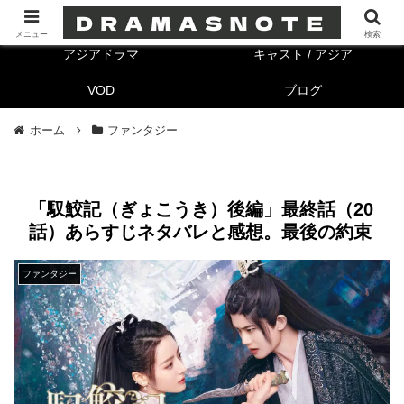
海外ドラマ
キャスト/海外
メニュー
検索
アジアドラマ
キャスト / アジア
VOD
ブログ
ホーム
ファンタジー
「馭鮫記（ぎょこうき）後編」最終話（20
話）あらすじネタバレと感想。最後の約束
ファンタジー