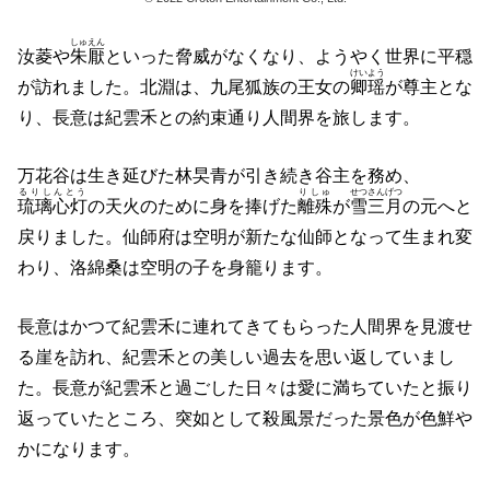
しゅえん
汝菱や
朱厭
といった脅威がなくなり、ようやく世界に平穏
けいよう
が訪れました。北淵は、九尾狐族の王女の
卿瑶
が尊主とな
り、長意は紀雲禾との約束通り人間界を旅します。
万花谷は生き延びた林旲青が引き続き谷主を務め、
るりしんとう
りしゅ
せつさんげつ
琉璃心灯
の天火のために身を捧げた
離殊
が
雪三月
の元へと
戻りました。仙師府は空明が新たな仙師となって生まれ変
わり、洛綿桑は空明の子を身籠ります。
長意はかつて紀雲禾に連れてきてもらった人間界を見渡せ
る崖を訪れ、紀雲禾との美しい過去を思い返していまし
た。長意が紀雲禾と過ごした日々は愛に満ちていたと振り
返っていたところ、突如として殺風景だった景色が色鮮や
かになります。