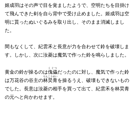
姬成羽はその声で目を覚ましたようで、空明たちを目掛け
て飛んできた剣を自ら背中で受け止めました。姬成羽は空
明に貰ったぬいぐるみを取り出し、そのまま消滅しまし
た。
間もなくして、紀雲禾と長意が力を合わせて鈴を破壊しま
す。しかし、次に汝菱は魔気で作った鈴を鳴らしました。
くぐつ
黄金の鈴が操るのは
傀儡
だったのに対し、魔気で作った鈴
りんこうせい
は万花谷の谷主の
林旲青
を操るうえ、破壊もできないもの
でした。長意は汝菱の相手を買って出て、紀雲禾を林旲青
の元へと向かわせます。