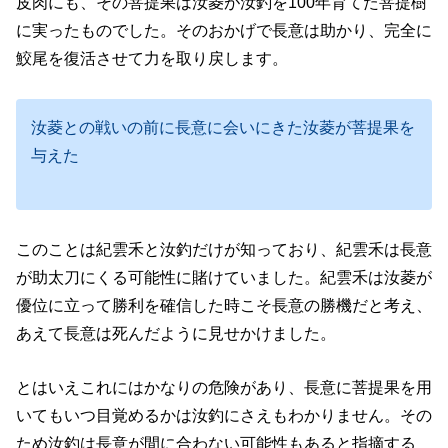
皮肉にも、その菩提果は汝菱が汝釣を100年育てた菩提樹
に実ったものでした。そのおかげで長意は助かり、完全に
鮫尾を復活させて力を取り戻します。
汝菱との戦いの前に長意に会いにきた汝菱が菩提果を
与えた
このことは紀雲禾と汝釣だけが知っており、紀雲禾は長意
が助太刀にくる可能性に賭けていました。紀雲禾は汝菱が
優位に立って勝利を確信した時こそ長意の勝機だと考え、
あえて長意は死んだように見せかけました。
とはいえこれにはかなりの危険があり、長意に菩提果を用
いてもいつ目覚めるかは汝釣にさえもわかりません。その
ため汝釣は長意が間に合わない可能性もあると指摘する