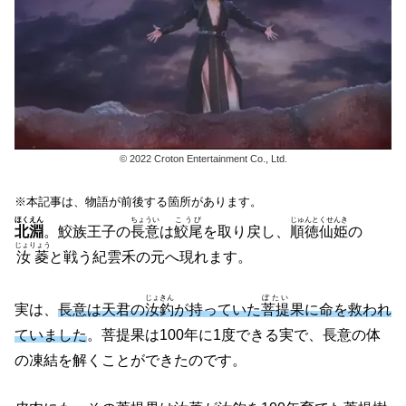
© 2022 Croton Entertainment Co., Ltd.
※本記事は、物語が前後する箇所があります。
ほくえん
ちょうい
こうび
じゅんとくせんき
北淵
。鮫族王子の
長意
は
鮫尾
を取り戻し、
順徳仙姫
の
じょりょう
汝菱
と戦う紀雲禾の元へ現れます。
じょきん
ぼたい
実は、
長意は天君の
汝釣
が持っていた
菩提
果に命を救われ
ていました
。菩提果は100年に1度できる実で、長意の体
の凍結を解くことができたのです。