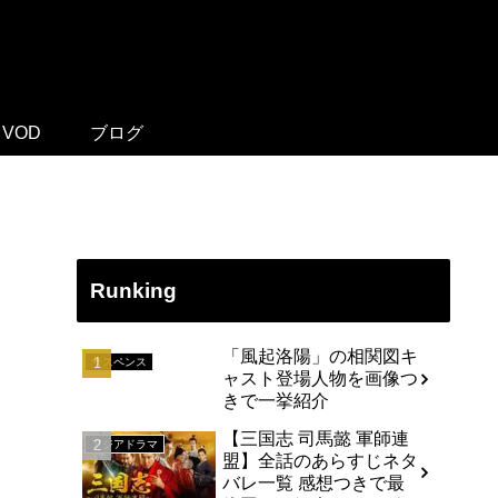
VOD
ブログ
Runking
「風起洛陽」の相関図キ
サスペンス
ャスト登場人物を画像つ
きで一挙紹介
【三国志 司馬懿 軍師連
アジアドラマ
盟】全話のあらすじネタ
バレ一覧 感想つきで最