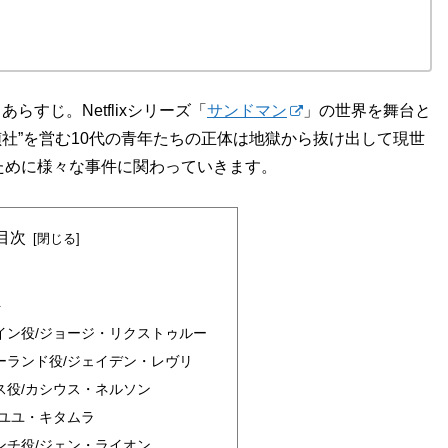
らすじ。Netflixシリーズ「
サンドマン
」の世界を舞台と
偵社”を営む10代の青年たちの正体は地獄から抜け出して現世
ために様々な事件に関わっていきます。
目次
ト
イン役/ジョージ・リクストゥルー
ーランド役/ジェイデン・レヴリ
ス役/カシウス・ネルソン
/ユユ・キタムラ
ンチ役/ジェン・ライオン