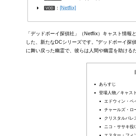
：
[Netflix]
VOD
「デッドボーイ探偵社」（Netflix）キャスト情報とあ
した、新たなDCシリーズです。”デッドボーイ探
に舞い戻った幽霊で、彼らは人間や幽霊を助ける
あらすじ
登場人物／キャス
エドウィン・ペ
チャールズ・ロ
クリスタルパレ
ニコ・ササキ役
エスター・フィ