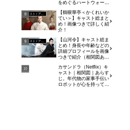
をめぐるハートウォーミ
ングな庶民派コメディ
【鶴唳華亭＜かくれいか
キャスト / アジア
てい＞】キャスト総まと
め！画像つきで詳しく紹
介！
【山河令】キャスト総ま
キャスト / アジア
とめ！身長や年齢などの
詳細プロフィールを画像
つきで紹介（相関図あ
り）
カサンドラ（Netflix）キ
SF
ャスト｜相関図｜あらす
じ。年代物の家事手伝い
ロボットが心を持って暴
走する