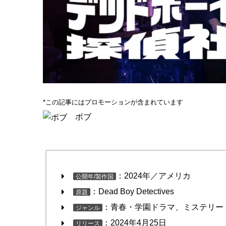
*この記事にはプロモーションが含まれています
ボブ
：2024年／アメリカ
公開年/製作国
：Dead Boy Detectives
原題
：青春・学園ドラマ、ミステリー
ジャンル
：2024年4月25日
リリース