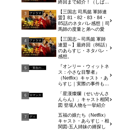
終回まで紹介！（しば
い）
【三国志 司馬懿 軍師連
アジアドラマ
盟】81・82・83・84・
85話のネタバレ感想｜司
馬師の度量と弟への愛
【三国志～司馬懿 軍師
アジアドラマ
連盟～】最終回（86話）
のあらすじ・ネタバレ・
感想。
『オンリー・ウィットネ
実話・実在の人物を基にした
ス：小さな目撃者』
（Netflix）キャスト・あ
らすじ｜実際の事件も解
説
「星漢燦爛（せいかんさ
ラブロマンス
んらん）」キャスト相関
図 登場人物を一挙紹介
五福の娘たち（Netflix）
コメディ
キャスト・あらすじ・相
関図-五人姉妹の婿探し